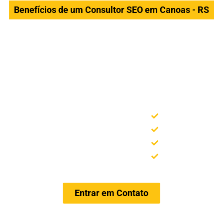
Benefícios de um Consultor SEO em Canoas - RS
eça algumas curiosidades d
uma ferramenta poderosa para alavancar negócios na
ansformar a forma como sua empresa se conecta com cl
investir em SEO é a chave para se destacar no mercado di
s bem posicionados!
80% das pesso
ios regionais!
SEO é mais ec
a relevância!
Palavras-chave 
fego em meses!
SEO focado nos
Entrar em Contato