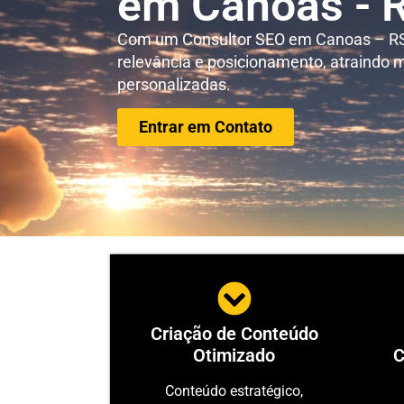
em Canoas - 
Com um C
onsultor SEO em Canoas – RS
relevância e posicionamento, atraindo m
personalizadas.
Entrar em Contato
Criação de Conteúdo
Otimizado
C
Conteúdo estratégico,